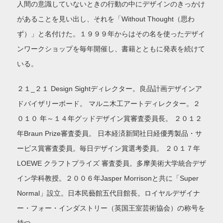
人間の意識していないときの行動の中にデザインのきっかけ
があることを見い出し、それを「Without Thought（思わ
ず）」と名付けた。１９９９年からはその名を使ったデザイ
ンワークショップを毎年開催し、書籍とともに発表を続けて
いる。
２１_２１ Design Sightディレクター。良品計画デザインア
ドバイザリーボード。 マルニ木工アートディレクター。２
０１０ 年～１４年グッドデザイン賞審査委員長。 ２０１２
年Braun Prize審査委員。 日本経済新聞社日経優秀製品・サ
ービス賞審査委員。毎日デザイン賞選考委員。 ２０１７年
LOEWE クラフトプライズ 審査委員。多摩美術大学統合デザ
イン学科教授。２００６年Jasper Morrisonと共に「Super
Normal」設立。日本民藝館五代目館長。ロイヤルデザイナ
ー・フォー・インダストリー（英国王室芸術協会）の称号を
持つ。